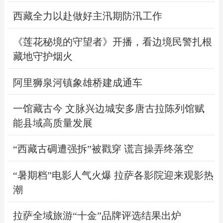
西藏全力以赴做好主汛期防汛工作
《莲花秘境的守望者》开播，看边境民警扎根
藏地守护烟火
阿里狮泉河镇象雄桥建成通车
一馆藏古今 文脉兴边城安多唐古拉陈列馆赋
能县域高质量发展
“西藏古碉遭强拆”被戳穿 谎言操弄终落空
“暑期档”电影人气火爆 拉萨各影院迎来观影热
潮
拉萨全域旅游“十金”品牌评选结果出炉