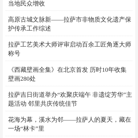
当地民众增收
高原古城文脉新——拉萨市非物质文化遗产保
护传承工作综述
拉萨工艺美术大师评审启动百余工匠角逐大师
称号
《西藏壁画全集》在北京首发 历时10年收集
壁画280处
拉萨吉日街道举办“欢聚庆端午 非遗绽芳华”主
题活动 邻里共庆传统佳节
花海为幕，溪水为邻——拉萨人的夏天，藏在
一场“林卡”里