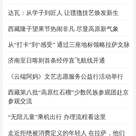
达瓦：从学子到匠人 让氆氇技艺焕发新生
西藏隆子望果节热闹非凡 尽显高原新气象
从“打卡”到“感受” 通过三座地标领略拉萨文脉
济南至日喀则首条经停直飞航线开通
《云端阿妈》文艺志愿服务公益行活动举行
西藏第八批“高原红石榴”少数民族参观团赴京
参观交流
“无陪儿童”乘机出行 办理流程看这里
走近拒绝被消费定义的年轻人 在拉萨，他们