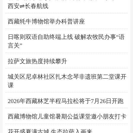
西安⇌长春航线
西藏牦牛博物馆举办科普讲座
日喀则双语自助终端上线 破解农牧民办事“语
言关”
拉萨文旅热度持续攀升
城关区尼卓林社区扎木念琴非遗班第二堂课开
课
2026年西藏林芝半程马拉松将于7月26日开跑
西藏博物馆儿童馆暑期公益课堂邀小朋友打卡
花开盛夏满古城 生态拉萨入画来