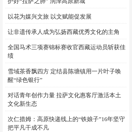
护好“拉萨之肺” 润泽高原新城
以花为媒兴文旅 以文赋能促发展
让非遗传承人成为弘扬西藏优秀文化的主角
全国马术三项赛锦标赛收官西藏运动员斩获佳
绩
雪域茶香飘四方 定结县陈塘镇用一片叶子唤
醒“绿色银行”
对话青年创作力量 拉萨文化惠客厅激活本土
文化新生态
次仁措姆：高原快递线上的“铁娘子”16年坚守
把平凡干成不凡