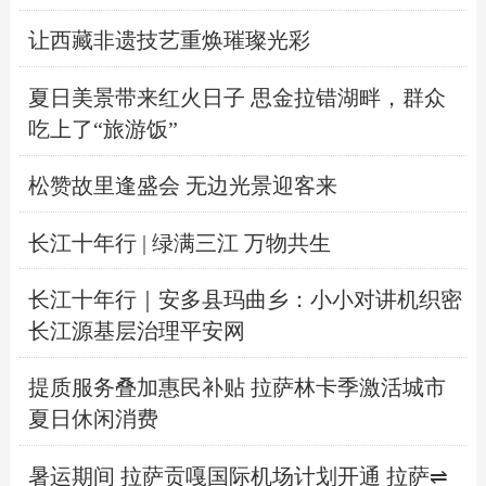
让西藏非遗技艺重焕璀璨光彩
夏日美景带来红火日子 思金拉错湖畔，群众
吃上了“旅游饭”
松赞故里逢盛会 无边光景迎客来
长江十年行 | 绿满三江 万物共生
长江十年行｜安多县玛曲乡：小小对讲机织密
长江源基层治理平安网
提质服务叠加惠民补贴 拉萨林卡季激活城市
夏日休闲消费
暑运期间 拉萨贡嘎国际机场计划开通 拉萨⇌