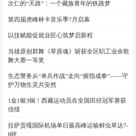
次仁的“天路”：一个藏族青年的铁路梦
第四届虎峰林卡音乐季7月启幕
以技赋能促就业匠心筑梦启新程
当雄原创群舞《草原魂》斩获全区职工业余歌
舞大赛一等奖
生态警务从“单兵作战”走向“握指成拳”——守
护万物生灵共安然
1金1银3铜！西藏运动员在全国田径冠军赛获
佳绩
拉萨贡嘎国际机场单日最高峰运输鲜虫草达7-
8吨