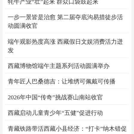
牦牛产业“壮”起来 群众口袋鼓起来
一步一景皆是治愈 第二届夺底沟易措徒步活
动圆满收官
端午观影热度高涨 西藏假日文娱消费活力迸
发
西藏博物馆端午主题系列活动圆满举办
青年匠人巴桑德吉：让堆绣可佩戴可传播
2026年中国“传奇”挑战赛山南站收官
西藏启动儿童青少年“五健”促进行动
青藏铁路带活西藏小县经济：“打卡”纳木错促