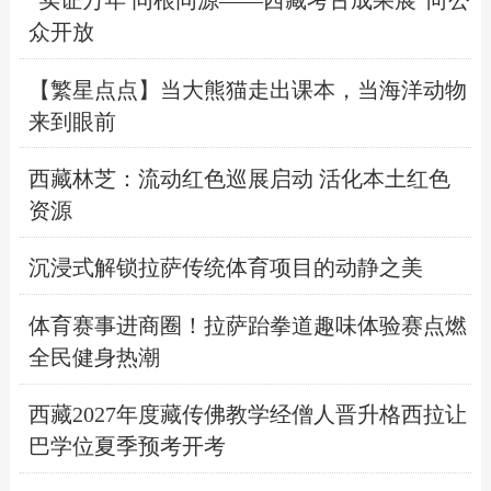
“实证万年 同根同源——西藏考古成果展”向公
众开放
【繁星点点】当大熊猫走出课本，当海洋动物
来到眼前
西藏林芝：流动红色巡展启动 活化本土红色
资源
沉浸式解锁拉萨传统体育项目的动静之美
体育赛事进商圈！拉萨跆拳道趣味体验赛点燃
全民健身热潮
西藏2027年度藏传佛教学经僧人晋升格西拉让
巴学位夏季预考开考