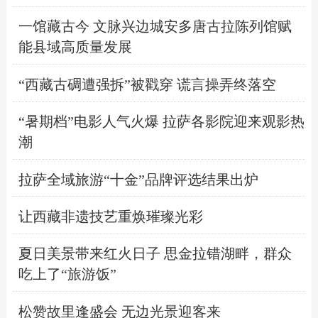
一馆藏古今 文脉兴边城安多唐古拉陈列馆赋
能县域高质量发展
“西藏古碉遭强拆”被戳穿 谎言操弄终落空
“暑期档”电影人气火爆 拉萨各影院迎来观影热
潮
拉萨全域旅游“十金”品牌评选结果出炉
让西藏非遗技艺重焕璀璨光彩
夏日美景带来红火日子 思金拉错湖畔，群众
吃上了“旅游饭”
松赞故里逢盛会 无边光景迎客来