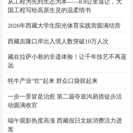
从工程为先到生态为本——8.8公里退让，大
国工程写给高原生灵的温柔情书
2026年西藏大学生阳光体育实践营圆满结营
西藏吉隆口岸出入境人数突破10万人次
藏在拉萨小巷的非遗体验！让千年技艺不再遥
远
牦牛产业“壮”起来 群众口袋鼓起来
一步一景皆是治愈 第二届夺底沟易措徒步活
动圆满收官
端午观影热度高涨 西藏假日文娱消费活力迸
发