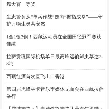
舞大赛一等奖
生态警务从“单兵作战”走向“握指成拳”——守
护万物生灵共安然
1金1银3铜！西藏运动员在全国田径冠军赛获
佳绩
拉萨贡嘎国际机场单日最高峰运输鲜虫草达7-
8吨
西藏红酒首次直飞出口香港
第四届虎峰林卡音乐季媒体见面会在西藏拉萨
举行
【雪域护路人】青藏铁路护路队员次仁平错：