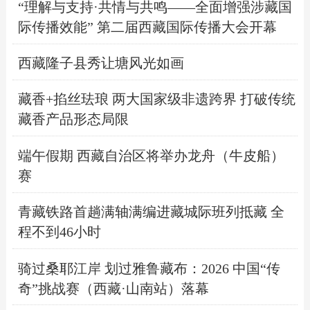
“理解与支持·共情与共鸣——全面增强涉藏国
际传播效能” 第二届西藏国际传播大会开幕
西藏隆子县秀让塘风光如画
藏香+掐丝珐琅 两大国家级非遗跨界 打破传统
藏香产品形态局限
端午假期 西藏自治区将举办龙舟（牛皮船）
赛
青藏铁路首趟满轴满编进藏城际班列抵藏 ​全
程不到46小时
骑过桑耶江岸 划过雅鲁藏布：2026 中国“传
奇”挑战赛（西藏·山南站）落幕