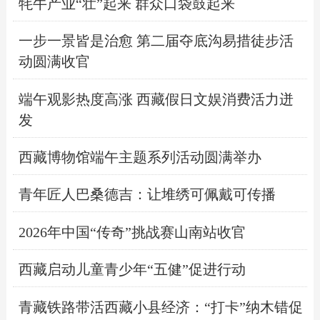
牦牛产业“壮”起来 群众口袋鼓起来
一步一景皆是治愈 第二届夺底沟易措徒步活
动圆满收官
端午观影热度高涨 西藏假日文娱消费活力迸
发
西藏博物馆端午主题系列活动圆满举办
青年匠人巴桑德吉：让堆绣可佩戴可传播
2026年中国“传奇”挑战赛山南站收官
西藏启动儿童青少年“五健”促进行动
青藏铁路带活西藏小县经济：“打卡”纳木错促