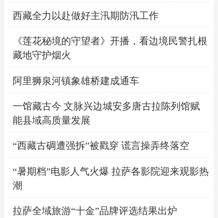
西藏全力以赴做好主汛期防汛工作
《莲花秘境的守望者》开播，看边境民警扎根
藏地守护烟火
阿里狮泉河镇象雄桥建成通车
一馆藏古今 文脉兴边城安多唐古拉陈列馆赋
能县域高质量发展
“西藏古碉遭强拆”被戳穿 谎言操弄终落空
“暑期档”电影人气火爆 拉萨各影院迎来观影热
潮
拉萨全域旅游“十金”品牌评选结果出炉