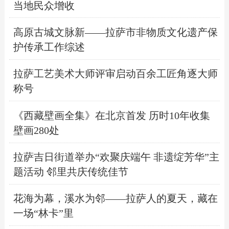
当地民众增收
高原古城文脉新——拉萨市非物质文化遗产保
护传承工作综述
拉萨工艺美术大师评审启动百余工匠角逐大师
称号
《西藏壁画全集》在北京首发 历时10年收集
壁画280处
拉萨吉日街道举办“欢聚庆端午 非遗绽芳华”主
题活动 邻里共庆传统佳节
花海为幕，溪水为邻——拉萨人的夏天，藏在
一场“林卡”里