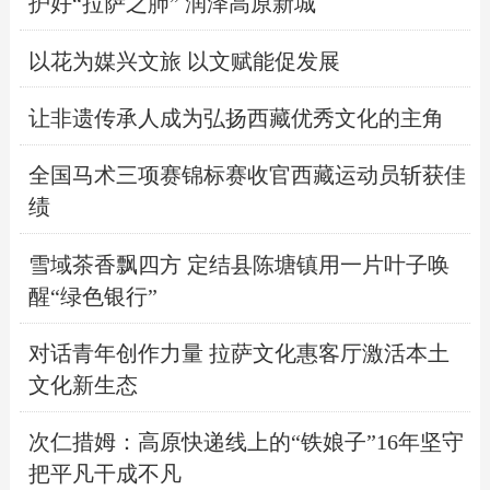
护好“拉萨之肺” 润泽高原新城
以花为媒兴文旅 以文赋能促发展
让非遗传承人成为弘扬西藏优秀文化的主角
全国马术三项赛锦标赛收官西藏运动员斩获佳
绩
雪域茶香飘四方 定结县陈塘镇用一片叶子唤
醒“绿色银行”
对话青年创作力量 拉萨文化惠客厅激活本土
文化新生态
次仁措姆：高原快递线上的“铁娘子”16年坚守
把平凡干成不凡