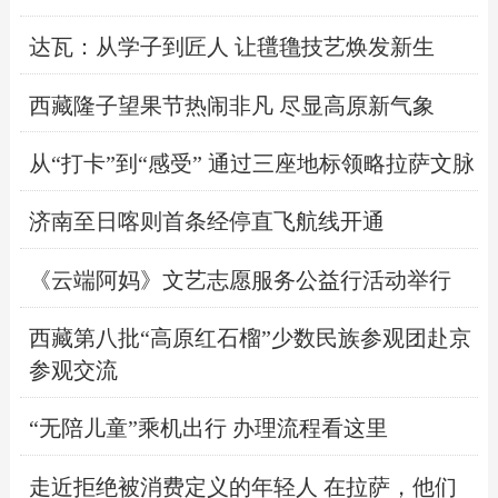
达瓦：从学子到匠人 让氆氇技艺焕发新生
西藏隆子望果节热闹非凡 尽显高原新气象
从“打卡”到“感受” 通过三座地标领略拉萨文脉
济南至日喀则首条经停直飞航线开通
《云端阿妈》文艺志愿服务公益行活动举行
西藏第八批“高原红石榴”少数民族参观团赴京
参观交流
“无陪儿童”乘机出行 办理流程看这里
走近拒绝被消费定义的年轻人 在拉萨，他们