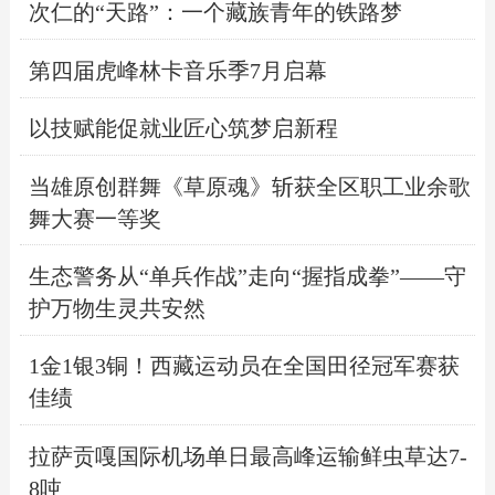
次仁的“天路”：一个藏族青年的铁路梦
第四届虎峰林卡音乐季7月启幕
以技赋能促就业匠心筑梦启新程
当雄原创群舞《草原魂》斩获全区职工业余歌
舞大赛一等奖
生态警务从“单兵作战”走向“握指成拳”——守
护万物生灵共安然
1金1银3铜！西藏运动员在全国田径冠军赛获
佳绩
拉萨贡嘎国际机场单日最高峰运输鲜虫草达7-
8吨