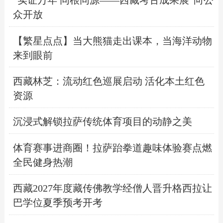
“实证万年 同根同源——西藏考古成果展”向公
众开放
【繁星点点】当大熊猫走出课本，当海洋动物
来到眼前
西藏林芝：流动红色巡展启动 活化本土红色
资源
沉浸式解锁拉萨传统体育项目的动静之美
体育赛事进商圈！拉萨跆拳道趣味体验赛点燃
全民健身热潮
西藏2027年度藏传佛教学经僧人晋升格西拉让
巴学位夏季预考开考