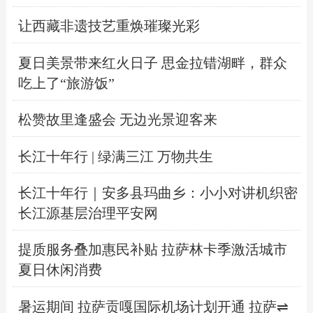
让西藏非遗技艺重焕璀璨光彩
夏日美景带来红火日子 思金拉错湖畔，群众
吃上了“旅游饭”
松赞故里逢盛会 无边光景迎客来
长江十年行 | 绿满三江 万物共生
长江十年行｜安多县玛曲乡：小小对讲机织密
长江源基层治理平安网
提质服务叠加惠民补贴 拉萨林卡季激活城市
夏日休闲消费
暑运期间 拉萨贡嘎国际机场计划开通 拉萨⇌