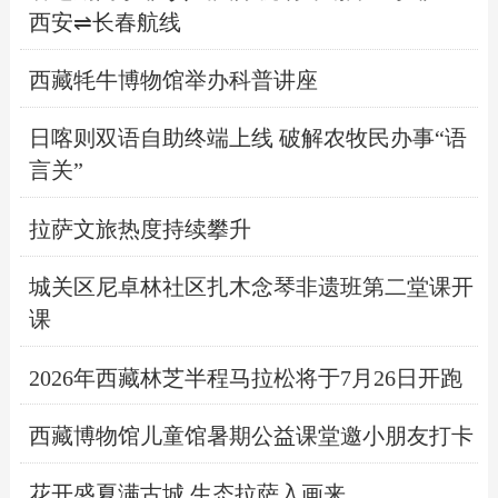
西安⇌长春航线
西藏牦牛博物馆举办科普讲座
日喀则双语自助终端上线 破解农牧民办事“语
言关”
拉萨文旅热度持续攀升
城关区尼卓林社区扎木念琴非遗班第二堂课开
课
2026年西藏林芝半程马拉松将于7月26日开跑
西藏博物馆儿童馆暑期公益课堂邀小朋友打卡
花开盛夏满古城 生态拉萨入画来