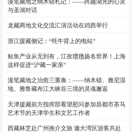
漫笔藏地之纳木错札记：——跨越湖光的心灵
与圣湖对话
龙藏两地文化交流汇演活动在鸡西举行
浙江援藏侧记：“牦牛背上的电站”
鲑鱼产业从无到有，江孜氆氇扬名世界！上海
这样促进“沪藏一家亲”
漫笔藏地之治愈三重奏：——纳木错、雅尼湿
地、雅鲁藏布江大峡谷三境的灵魂邂逅
天津援藏前方指挥部看望慰问参加昌都市茶马
艺术节的天津学生和文艺工作者
西藏林芝赴广州推介文旅 邀大湾区游客共赴