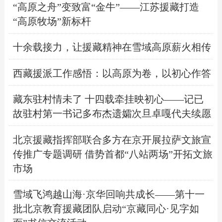
“高原之舟”变致富“金牛”——江苏援藏打造
“高原牧场”新标杆
十余载接力，让援藏精神在雪域高原薪火相传
西藏援派工作感悟：以高原为卷，以初心作答
藏东驻村情未了 十四载牵挂映初心——记已
故驻村第一书记多布杰遗孀次旦卓嘎代夫续愿
北京援藏指挥部联合多方在京开展拉萨文旅宣
传推广专题调研 借势首都“八站两场”开拓文旅
市场
雪域飞鸿越山海·京华回响共成长——第十一
批北京教育援藏团队启动“京藏同心·见字如