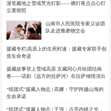
漫笔藏地之雪域梵光灯影——燃灯夜点点心灯
尘寰彻照
山南市人民医院专家义诊团
队走进雅砻物交会
援藏专栏|高原上的生死时速：援藏专家联手创
造生命奇迹
援藏故事登上雪域高原 京藏同心共绘团结画
卷——话剧《远方的拉萨河》在拉萨倾情演出
“组团式”援藏人物志 | 高娜：守护跨越山海的
生命承诺
“组团式”援藏人物志 | 王强：点亮内镜之光，