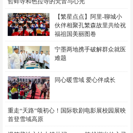
哲蚌寺和色拉寺的梵音与心光
【繁星点点】阿里-聊城小
伙伴相聚孔繁森故里共绘祝
福祖国美丽图卷
宁墨两地携手破解群众就医
难题
同心暖雪域 爱心伴成长
重走“天路”颂初心！国际歌剧电影展校园展映
首登雪域高原