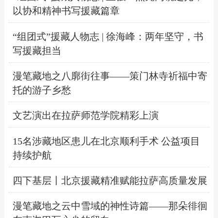
以协和精神书写援藏篇章
“组团式”援藏人物志 | 徐海峰：两年坚守，书
写援藏担当
漫笔藏地之八廓街往事——策门林寺祈福中寄
托的游子乡愁
文艺演出在拉萨师范学院精彩上演
15名涉藏地区患儿在北京顺利手术 公益项目
持续护航
四下基层丨北京援藏精准赋能拉萨高质量发展​
漫笔藏地之云中雪域的神性诗篇——那朵徘徊