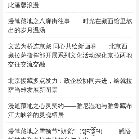
此温馨浪漫
漫笔藏地之八廓街往事——时光在藏面馆里熬
出的岁月温汤
文艺为桥连京藏 同心共绘新画卷——北京西
藏拉萨指挥部开展系列文化活动深化京拉两地
交往交流交融
北京援藏多点发力：政企校协同共进，绘就拉
萨当雄发展新图景
漫笔藏地之心灵契约——雅尼湿地与雅鲁藏布
江大峡谷的灵魂栖居
漫笔藏地之雪顿节“朗觉”（ལྷང་སྒྲོལ）——感悟