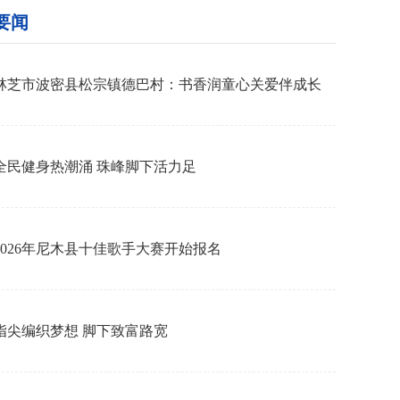
要闻
林芝市波密县松宗镇德巴村：书香润童心关爱伴成长
全民健身热潮涌 珠峰脚下活力足
2026年尼木县十佳歌手大赛开始报名
指尖编织梦想 脚下致富路宽