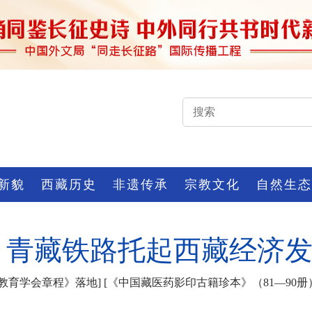
新貌
西藏历史
非遗传承
宗教文化
自然生态
年 青藏铁路托起西藏经济
教育学会章程》落地
] [
《中国藏医药影印古籍珍本》（81—90