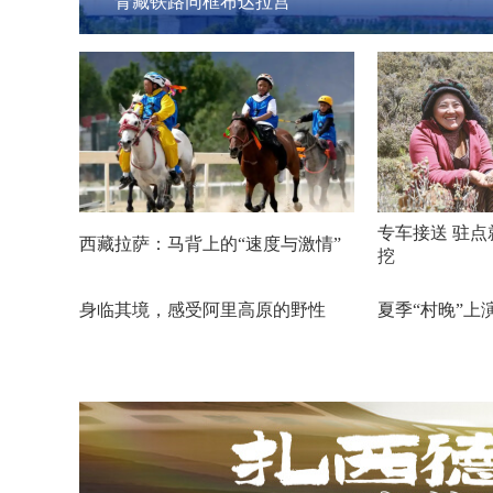
雪域高原“三格毛”传承中
专车接送 驻
西藏拉萨：马背上的“速度与激情”
挖
身临其境，感受阿里高原的野性
夏季“村晚”上