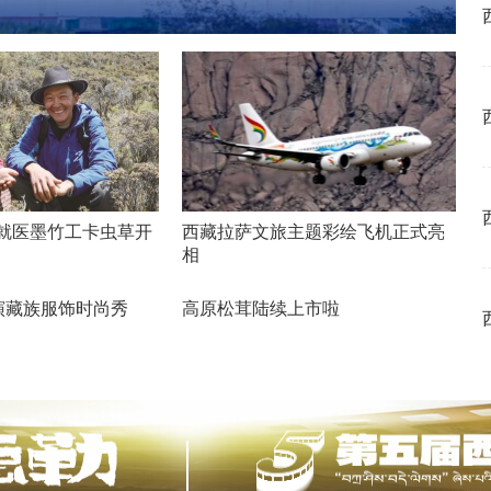
国藏族服饰之美
点就医墨竹工卡虫草开
西藏拉萨文旅主题彩绘飞机正式亮
相
演藏族服饰时尚秀
高原松茸陆续上市啦