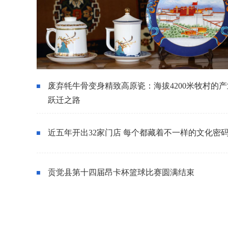
废弃牦牛骨变身精致高原瓷：海拔4200米牧村的产
跃迁之路
近五年开出32家门店 每个都藏着不一样的文化密
贡觉县第十四届昂卡杯篮球比赛圆满结束