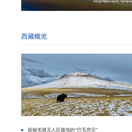
西藏概览
探秘羌塘无人区腹地的“巴毛穷宗”