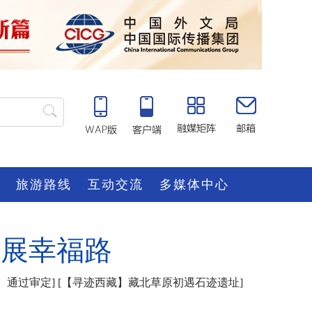
旅游路线
互动交流
多媒体中心
发展幸福路
册）通过审定
] [
【寻迹西藏】藏北草原初遇石迹遗址
]