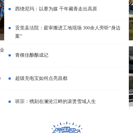
西绕尼玛：以赛为媒 千年藏香走出高原
贡觉县法院：庭审搬进工地现场 300余人旁听“身边
案”
业
青稞佳酿酿成记
码
超级充电宝如何点亮昌都
班宗：镌刻在澜沧江畔的滚烫雪域人生