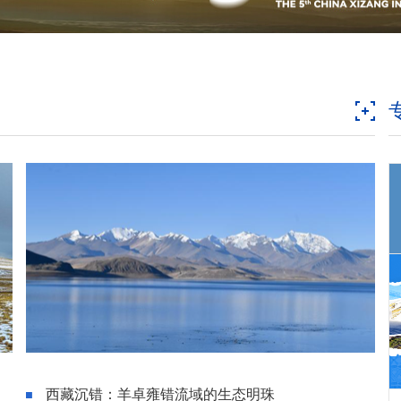
西藏沉错：羊卓雍错流域的生态明珠