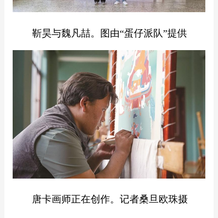
靳昊与魏凡喆。图由“蛋仔派队”提供
唐卡画师正在创作。记者桑旦欧珠摄