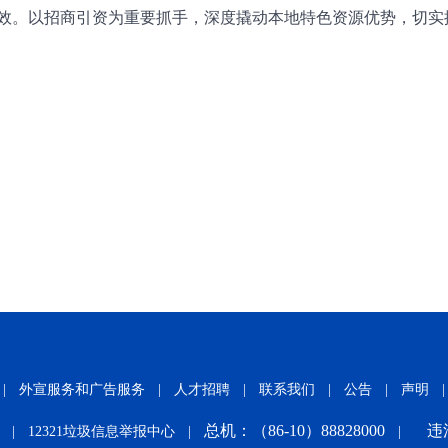
效。以招商引资为重要抓手，深度撬动本地特色资源优势，切实
|
外宣服务和广告服务
|
人才招聘
|
联系我们
|
公告
|
声明
|
总机：（86-10）88828000
违
|
12321垃圾信息举报中心
|
|