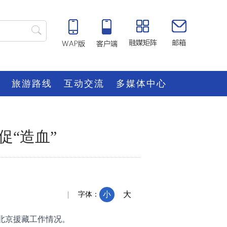
旅游路线
互动交流
多媒体中心
“造血”
小
大
字体：
北京援藏工作情况。