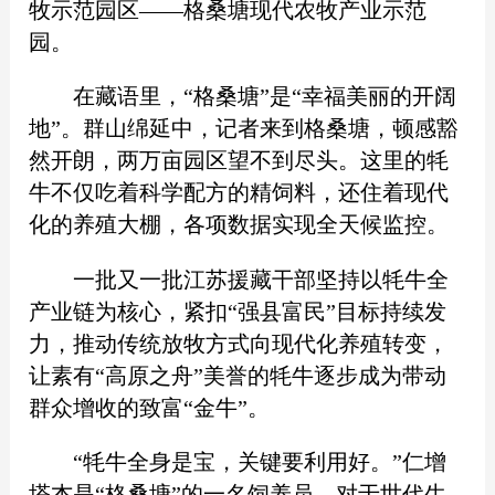
牧示范园区——格桑塘现代农牧产业示范
园。
在藏语里，“格桑塘”是“幸福美丽的开阔
地”。群山绵延中，记者来到格桑塘，顿感豁
然开朗，两万亩园区望不到尽头。这里的牦
牛不仅吃着科学配方的精饲料，还住着现代
化的养殖大棚，各项数据实现全天候监控。
一批又一批江苏援藏干部坚持以牦牛全
产业链为核心，紧扣“强县富民”目标持续发
力，推动传统放牧方式向现代化养殖转变，
让素有“高原之舟”美誉的牦牛逐步成为带动
群众增收的致富“金牛”。
“牦牛全身是宝，关键要利用好。”仁增
塔杰是“格桑塘”的一名饲养员。对于世代生